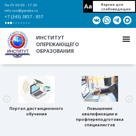
Aa
Версия для
Пн-Пт 09:00 - 17:30
слабовидящих
info-ioo@yandex.ru
+7 (343) 3857 - 857
ИНСТИТУТ
ОПЕРЕЖАЮЩЕГО
ОБРАЗОВАНИЯ
Портал дистанционного
Повышение
обучения
квалификации и
профпереподготовка
специалистов