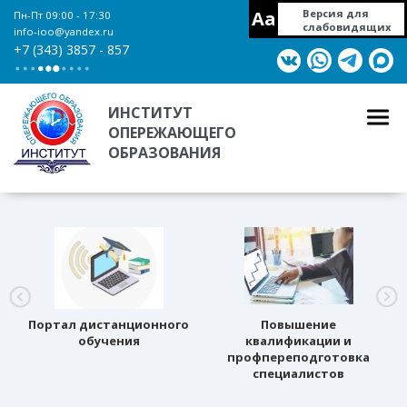
Aa
Версия для
Пн-Пт 09:00 - 17:30
слабовидящих
info-ioo@yandex.ru
+7 (343) 3857 - 857
ИНСТИТУТ
ОПЕРЕЖАЮЩЕГО
ОБРАЗОВАНИЯ
Портал дистанционного
Повышение
обучения
квалификации и
профпереподготовка
специалистов