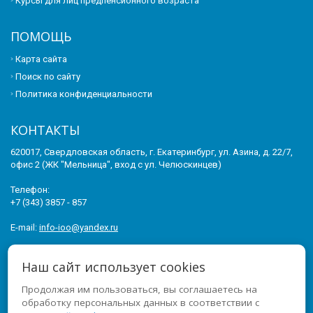
Курсы для лиц предпенсионного возраста
ПОМОЩЬ
Карта сайта
Поиск по сайту
Политика конфиденциальности
КОНТАКТЫ
620017, Свердловская область, г. Екатеринбург, ул. Азина, д. 22/7,
офис 2 (ЖК "Мельница", вход с ул. Челюскинцев)
Телефон:
+7 (343) 3857 - 857
E-mail:
info-ioo@yandex.ru
© 2011-2026 ИНСТИТУТ ОПЕРЕЖАЮЩЕГО ОБРАЗОВАНИЯ. ВСЕ
Наш сайт использует cookies
ПРАВА ЗАЩИЩЕНЫ.
Продолжая им пользоваться, вы соглашаетесь на
МЫ В СОЦСЕТЯХ
обработку персональных данных в соответствии с