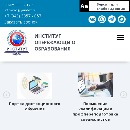
Aa
Версия для
Пн-Пт 09:00 - 17:30
слабовидящих
info-ioo@yandex.ru
+7 (343) 3857 - 857
Заказать звонок
ИНСТИТУТ
ОПЕРЕЖАЮЩЕГО
ОБРАЗОВАНИЯ
Портал дистанционного
Повышение
обучения
квалификации и
профпереподготовка
специалистов