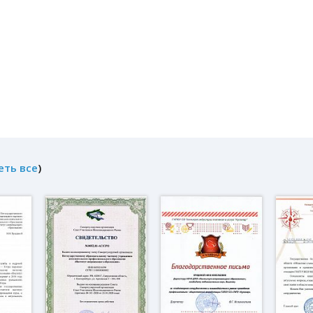
еть все
)