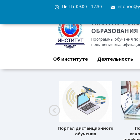
Пн-Пт 09:00 - 17:30
info-ioo@y
ИНСТИТУТ ОП
ОБРАЗОВАНИЯ
Программы обучения по
повышение квалификации
Об институте
Деятельность
Профессиональное
Портал дистанционного
П
ориентирование
обучения
ква
профпе