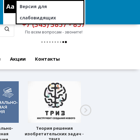
Aa
Версия для
слабовидящих
+7 (343) 3857 - 857
По всем вопросам - звоните!
в
Акции
Контакты
ально-
Теория решения
Профессиональное
нная
изобретательских задач -
ориентирование
ация
ТРИЗ