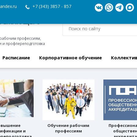
andex.ru
+7 (343) 3857 - 857
ЕРЕЖАЮЩЕГО
 рабочим профессиям,
 и профпереподготовка
Расписание
Корпоративное обучение
Коллекти
овышение
Обучение рабочим
Профессион
лификации и
профессиям
обществе
реподготовка
аккредит