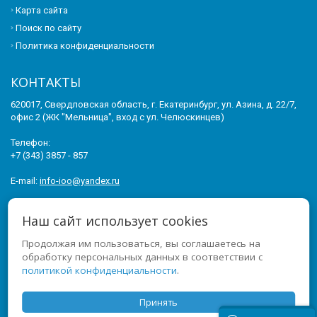
Карта сайта
Поиск по сайту
Политика конфиденциальности
КОНТАКТЫ
620017, Свердловская область, г. Екатеринбург, ул. Азина, д. 22/7,
офис 2 (ЖК "Мельница", вход с ул. Челюскинцев)
Телефон:
+7 (343) 3857 - 857
E-mail:
info-ioo@yandex.ru
© 2011-2026 ИНСТИТУТ ОПЕРЕЖАЮЩЕГО ОБРАЗОВАНИЯ. ВСЕ
Наш сайт использует cookies
ПРАВА ЗАЩИЩЕНЫ.
Продолжая им пользоваться, вы соглашаетесь на
МЫ В СОЦСЕТЯХ
обработку персональных данных в соответствии с
политикой конфиденциальности
.
Принять