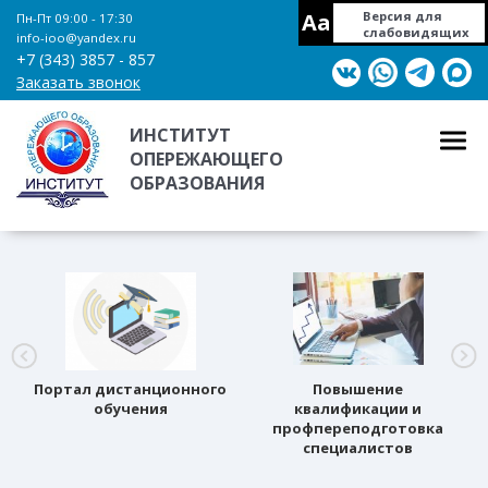
Aa
Версия для
Пн-Пт 09:00 - 17:30
слабовидящих
info-ioo@yandex.ru
+7 (343) 3857 - 857
Заказать звонок
ИНСТИТУТ
ОПЕРЕЖАЮЩЕГО
ОБРАЗОВАНИЯ
Портал дистанционного
Повышение
обучения
квалификации и
профпереподготовка
специалистов