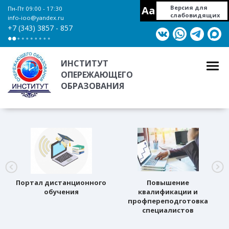
Aa
Версия для
Пн-Пт 09:00 - 17:30
слабовидящих
info-ioo@yandex.ru
+7 (343) 3857 - 857
ИНСТИТУТ
ОПЕРЕЖАЮЩЕГО
ОБРАЗОВАНИЯ
Портал дистанционного
Повышение
обучения
квалификации и
профпереподготовка
специалистов