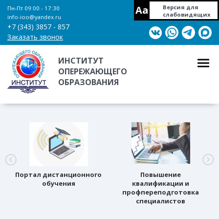
Aa
Версия для
Пн-Пт 09:00 - 17:30
слабовидящих
info-ioo@yandex.ru
+7 (343) 3857 - 857
Заказать звонок
ИНСТИТУТ
ОПЕРЕЖАЮЩЕГО
ОБРАЗОВАНИЯ
Портал дистанционного
Повышение
обучения
квалификации и
профпереподготовка
специалистов