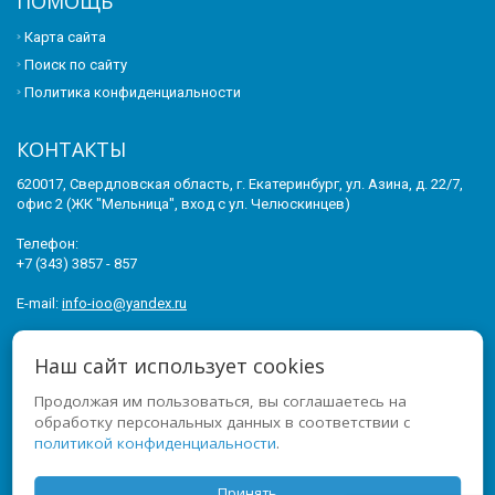
ПОМОЩЬ
Карта сайта
Поиск по сайту
Политика конфиденциальности
КОНТАКТЫ
620017, Свердловская область, г. Екатеринбург, ул. Азина, д. 22/7,
офис 2 (ЖК "Мельница", вход с ул. Челюскинцев)
Телефон:
+7 (343) 3857 - 857
E-mail:
info-ioo@yandex.ru
© 2011-2026 ИНСТИТУТ ОПЕРЕЖАЮЩЕГО ОБРАЗОВАНИЯ. ВСЕ
Наш сайт использует cookies
ПРАВА ЗАЩИЩЕНЫ.
Продолжая им пользоваться, вы соглашаетесь на
МЫ В СОЦСЕТЯХ
обработку персональных данных в соответствии с
политикой конфиденциальности
.
Принять