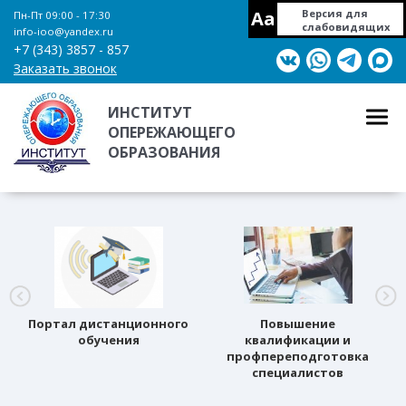
Aa
Версия для
Пн-Пт 09:00 - 17:30
слабовидящих
info-ioo@yandex.ru
+7 (343) 3857 - 857
Заказать звонок
ИНСТИТУТ
ОПЕРЕЖАЮЩЕГО
ОБРАЗОВАНИЯ
Портал дистанционного
Повышение
обучения
квалификации и
профпереподготовка
специалистов