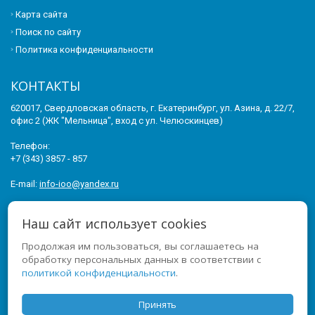
Карта сайта
Поиск по сайту
Политика конфиденциальности
КОНТАКТЫ
620017, Свердловская область, г. Екатеринбург, ул. Азина, д. 22/7,
офис 2 (ЖК "Мельница", вход с ул. Челюскинцев)
Телефон:
+7 (343) 3857 - 857
E-mail:
info-ioo@yandex.ru
© 2011-2026 ИНСТИТУТ ОПЕРЕЖАЮЩЕГО ОБРАЗОВАНИЯ. ВСЕ
Наш сайт использует cookies
ПРАВА ЗАЩИЩЕНЫ.
Продолжая им пользоваться, вы соглашаетесь на
МЫ В СОЦСЕТЯХ
обработку персональных данных в соответствии с
политикой конфиденциальности
.
Принять