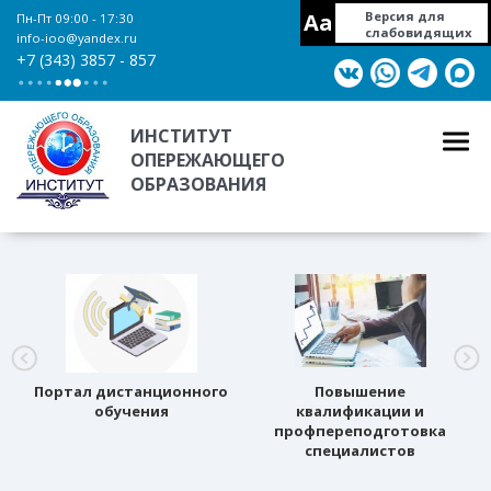
Aa
Версия для
Пн-Пт 09:00 - 17:30
слабовидящих
info-ioo@yandex.ru
+7 (343) 3857 - 857
ИНСТИТУТ
ОПЕРЕЖАЮЩЕГО
ОБРАЗОВАНИЯ
Портал дистанционного
Повышение
обучения
квалификации и
профпереподготовка
специалистов