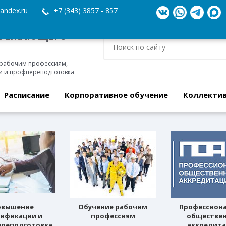
andex.ru
+7 (343) 3857 - 857
ЕРЕЖАЮЩЕГО
 рабочим профессиям,
 и профпереподготовка
Расписание
Корпоративное обучение
Коллекти
овышение
Обучение рабочим
Профессион
лификации и
профессиям
обществе
реподготовка
аккредит