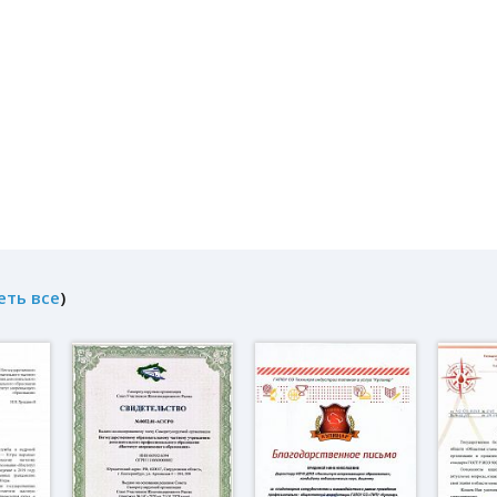
еть все
)