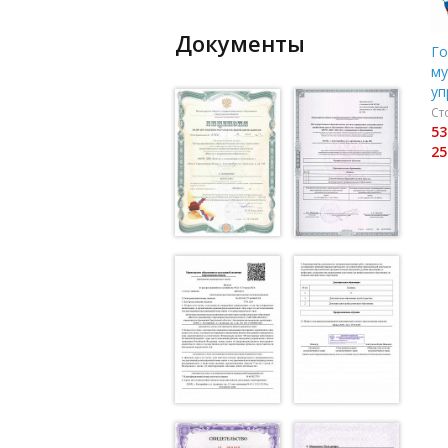
Документы
Го
му
уп
Ст
53
25