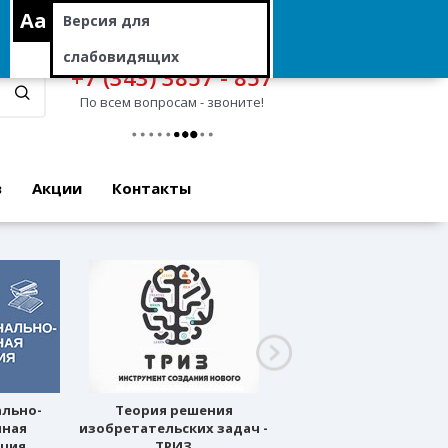
Aa
Версия для
слабовидящих
+7 (343) 3857 - 857
По всем вопросам - звоните!
в
Акции
Контакты
ально-
Теория решения
Профессиональное
нная
изобретательских задач -
ориентирование
ация
ТРИЗ