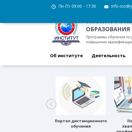
Пн-Пт 09:00 - 17:30
info-ioo@y
ИНСТИТУТ ОП
ОБРАЗОВАНИЯ
Программы обучения по
повышение квалификации
Об институте
Деятельность
Профессиональное
Портал дистанционного
П
ориентирование
обучения
ква
профпе