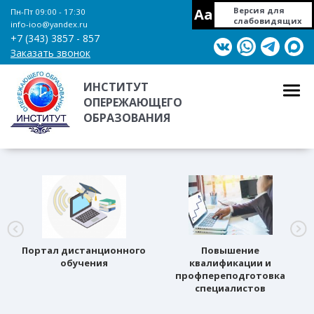
Aa
Версия для
Пн-Пт 09:00 - 17:30
слабовидящих
info-ioo@yandex.ru
+7 (343) 3857 - 857
Заказать звонок
ИНСТИТУТ
ОПЕРЕЖАЮЩЕГО
ОБРАЗОВАНИЯ
Портал дистанционного
Повышение
обучения
квалификации и
профпереподготовка
специалистов