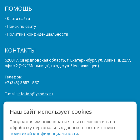
ПОМОЩЬ
Карта сайта
Поиск по сайту
Политика конфиденциальности
КОНТАКТЫ
620017, Свердловская область, г. Екатеринбург, ул. Азина, д. 22/7,
офис 2 (ЖК "Мельница", вход с ул. Челюскинцев)
Телефон:
+7 (343) 3857 - 857
E-mail:
info-ioo@yandex.ru
© 2011-2026 ИНСТИТУТ ОПЕРЕЖАЮЩЕГО ОБРАЗОВАНИЯ. ВСЕ
Наш сайт использует cookies
ПРАВА ЗАЩИЩЕНЫ.
Продолжая им пользоваться, вы соглашаетесь на
МЫ В СОЦСЕТЯХ
обработку персональных данных в соответствии с
политикой конфиденциальности
.