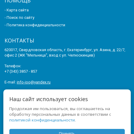
ПОМОЩЬ
Карта сайта
Поиск по сайту
Политика конфиденциальности
КОНТАКТЫ
620017, Свердловская область, г. Екатеринбург, ул. Азина, д. 22/7,
офис 2 (ЖК "Мельница", вход с ул. Челюскинцев)
Телефон:
+7 (343) 3857 - 857
E-mail:
info-ioo@yandex.ru
© 2011-2026 ИНСТИТУТ ОПЕРЕЖАЮЩЕГО ОБРАЗОВАНИЯ. ВСЕ
Наш сайт использует cookies
ПРАВА ЗАЩИЩЕНЫ.
Продолжая им пользоваться, вы соглашаетесь на
МЫ В СОЦСЕТЯХ
обработку персональных данных в соответствии с
политикой конфиденциальности
.
Принять