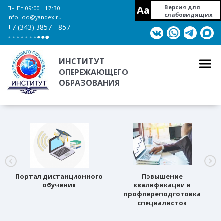
Aa
Версия для
Пн-Пт 09:00 - 17:30
слабовидящих
info-ioo@yandex.ru
+7 (343) 3857 - 857
ИНСТИТУТ
ОПЕРЕЖАЮЩЕГО
ОБРАЗОВАНИЯ
Портал дистанционного
Повышение
обучения
квалификации и
профпереподготовка
специалистов