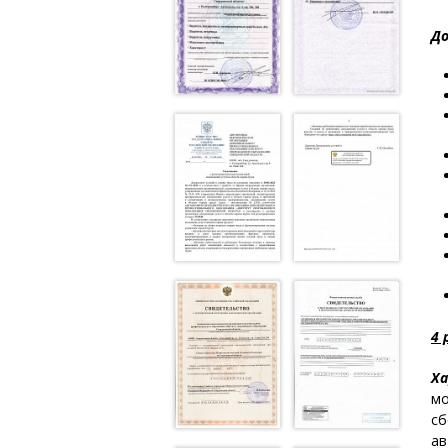
До
4 
Ха
мо
сб
ав