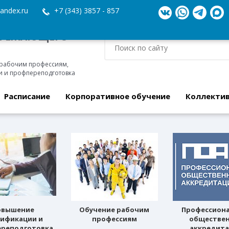
andex.ru
+7 (343) 3857 - 857
ЕРЕЖАЮЩЕГО
 рабочим профессиям,
 и профпереподготовка
Расписание
Корпоративное обучение
Коллекти
овышение
Обучение рабочим
Профессион
лификации и
профессиям
обществе
реподготовка
аккредит