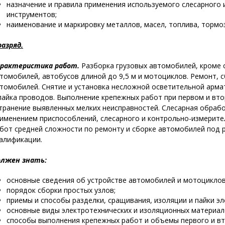
назначение и правила применения используемого слесарного
инструментов;
наименование и маркировку металлов, масел, топлива, торм
разряд.
рактеристика работ.
Разборка грузовых автомобилей, кроме с
томобилей, автобусов длиной до 9,5 м и мотоциклов. Ремонт, 
томобилей. Снятие и установка несложной осветительной армат
пайка проводов. Выполнение крепежных работ при первом и вт
транение выявленных мелких неисправностей. Слесарная обработ
именением приспособлений, слесарного и контрольно-измерите
бот средней сложности по ремонту и сборке автомобилей под 
алификации.
лжен знать:
основные сведения об устройстве автомобилей и мотоцикло
порядок сборки простых узлов;
приемы и способы разделки, сращивания, изоляции и пайки э
основные виды электротехнических и изоляционных материало
способы выполнения крепежных работ и объемы первого и вт