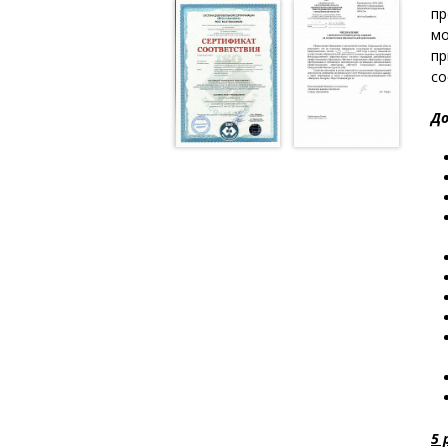
пр
мо
пр
со
До
5 