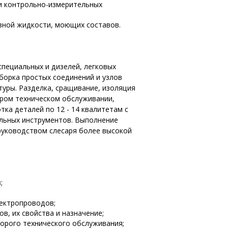
 и контрольно-измерительных
озной жидкости, моющих составов.
пециальных и дизелей, легковых
сборка простых соединений и узлов
уры. Разделка, сращивание, изоляция
ором техническом обслуживании,
ка деталей по 12 - 14 квалитетам с
льных инструментов. Выполнение
руководством слесаря более высокой
в;
лектропроводов;
в, их свойства и назначение;
орого технического обслуживания;