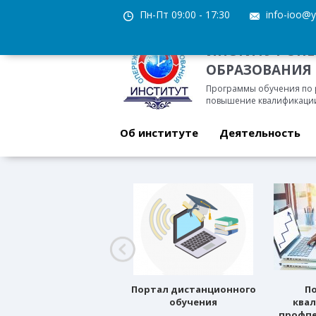
Пн-Пт 09:00 - 17:30
info-ioo@y
ИНСТИТУТ ОП
ОБРАЗОВАНИЯ
Программы обучения по
повышение квалификации
Об институте
Деятельность
Профессиональное
Портал дистанционного
П
ориентирование
обучения
ква
профпе