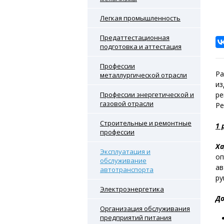
Легкая промышленность
Предаттестационная
подготовка и аттестация
Профессии
Ра
металлургической отрасли
из
Профессии энергетической и
ре
газовой отрасли
Ре
Строительные и ремонтные
1 
профессии
Ха
Эксплуатация и
оп
обслуживание
ав
автотранспорта
ру
Электроэнергетика
До
Организация обслуживания
предприятий питания