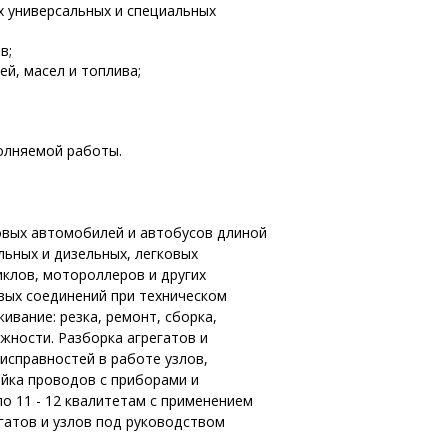
х универсальных и специальных
ов;
й, масел и топлива;
олняемой работы.
овых автомобилей и автобусов длиной
льных и дизельных, легковых
иклов, мотороллеров и других
вых соединений при техническом
вание: резка, ремонт, сборка,
ожности. Разборка агрегатов и
исправностей в работе узлов,
айка проводов с приборами и
о 11 - 12 квалитетам с применением
гатов и узлов под руководством