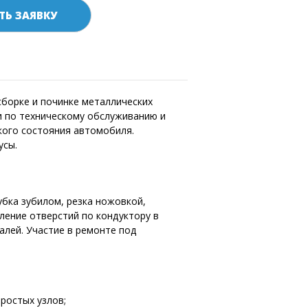
ТЬ ЗАЯВКУ
сборке и починке металлических
и по техническому обслуживанию и
кого состояния автомобиля.
усы.
бка зубилом, резка ножовкой,
рление отверстий по кондуктору в
алей. Участие в ремонте под
ростых узлов;