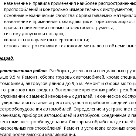
назначение и правила применения наиболее распространенны
приспособлений и контрольно-измерительных инструментов;
основные механические свойства обрабатываемых материал
назначение и применение охлаждающих и тормозных жидкосте
правила применения пневмо- и электроинструмента;
систему допусков и посадок;
квалитеты и параметры шероховатости;
основы электротехники и технологии металлов в объеме вып
разряд.
рактеристика работ.
Разборка дизельных и специальных груз
ыше 9,5 м. Ремонт, сборка грузовых автомобилей, кроме специа
томобилей, автобусов длиной до 9,5 м. Ремонт и сборка мотоц
тотранспортных средств. Выполнение крепежных работ резьбо
служивании с заменой изношенных деталей. Техническое обслужи
гулировка и испытание агрегатов, узлов и приборов средней сл
ектрооборудования автомобилей. Определение и устранение не
ханизмов, приборов автомобилей и автобусов. Соединение и п
регатами электрооборудования. Слесарная обработка деталей п
иверсальных приспособлений. Ремонт и установка сложных агре
есаря более высокой квалификации.