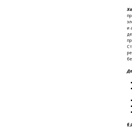
Ха
пр
эл
и 
де
пр
Ст
ре
бе
До
6 