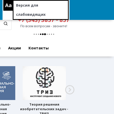
Aa
Версия для
слабовидящих
+7 (343) 3857 - 857
По всем вопросам - звоните!
в
Акции
Контакты
ально-
Теория решения
Профессиональное
нная
изобретательских задач -
ориентирование
ация
ТРИЗ