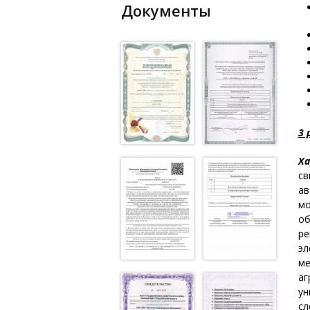
Документы
3 
Ха
св
ав
мо
об
ре
эл
ме
аг
ун
сл