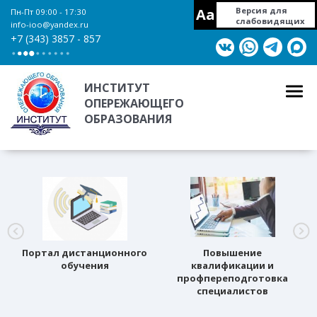
Aa
Версия для
Пн-Пт 09:00 - 17:30
слабовидящих
info-ioo@yandex.ru
+7 (343) 3857 - 857
ИНСТИТУТ
ОПЕРЕЖАЮЩЕГО
ОБРАЗОВАНИЯ
Портал дистанционного
Повышение
обучения
квалификации и
профпереподготовка
специалистов