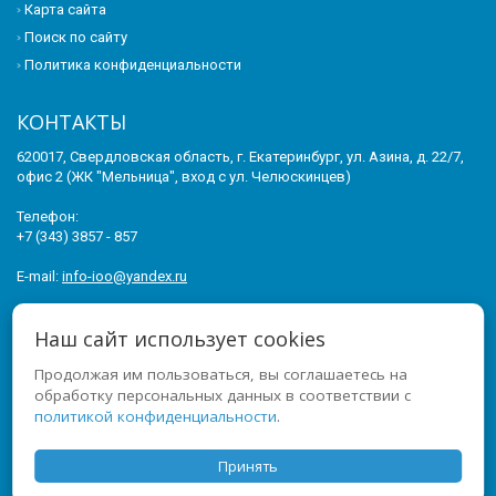
Карта сайта
Поиск по сайту
Политика конфиденциальности
КОНТАКТЫ
620017, Свердловская область, г. Екатеринбург, ул. Азина, д. 22/7,
офис 2 (ЖК "Мельница", вход с ул. Челюскинцев)
Телефон:
+7 (343) 3857 - 857
E-mail:
info-ioo@yandex.ru
© 2011-2026 ИНСТИТУТ ОПЕРЕЖАЮЩЕГО ОБРАЗОВАНИЯ. ВСЕ
Наш сайт использует cookies
ПРАВА ЗАЩИЩЕНЫ.
Продолжая им пользоваться, вы соглашаетесь на
МЫ В СОЦСЕТЯХ
обработку персональных данных в соответствии с
политикой конфиденциальности
.
Принять