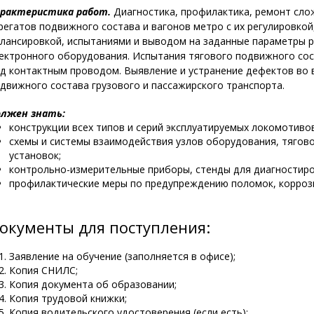
рактеристика работ.
Диагностика, профилактика, ремонт слож
регатов подвижного состава и вагонов метро с их регулировкой
лансировкой, испытаниями и выводом на заданные параметры р
ектронного оборудования. Испытания тягового подвижного сос
д контактным проводом. Выявление и устранение дефектов во 
движного состава грузового и пассажирского транспорта.
лжен знать:
конструкции всех типов и серий эксплуатируемых локомотиво
схемы и системы взаимодействия узлов оборудования, тягово
установок;
контрольно-измерительные приборы, стенды для диагностиро
профилактические меры по предупреждению поломок, коррози
окументы для поступления:
Заявление на обучение (заполняется в офисе);
Копия СНИЛС;
Копия документа об образовании;
Копия трудовой книжки;
Копия водительского удостоверения (если есть);