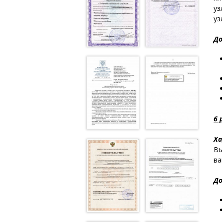
уз
уз
До
6 
Ха
Вы
ва
До