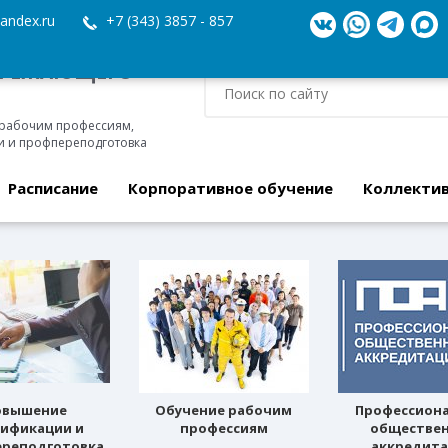
andex.ru
+7 (343) 3857 - 857
ЕРЕЖАЮЩЕГО
 рабочим профессиям,
 и профпереподготовка
Расписание
Корпоративное обучение
Коллекти
овышение
Обучение рабочим
Профессион
лификации и
профессиям
обществе
реподготовка
аккредит