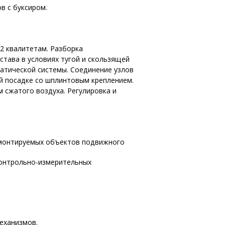
в с буксиром.
12 квалитетам. Разборка
тава в условиях тугой и скользящей
атической системы. Соединение узлов
й посадке со шплинтовым креплением.
 сжатого воздуха. Регулировка и
емонтируемых объектов подвижного
контрольно-измерительных
еханизмов.