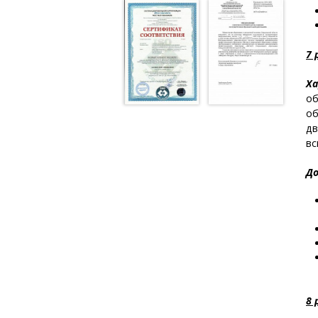
7 
Ха
об
об
дв
вс
До
8 