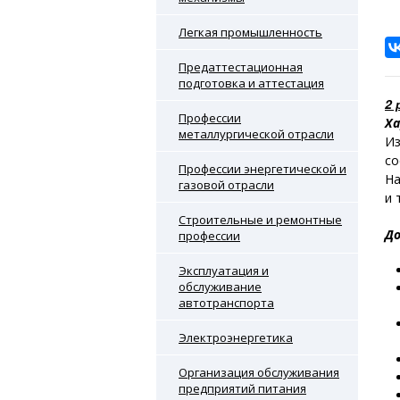
Легкая промышленность
Предаттестационная
подготовка и аттестация
2 
Профессии
Ха
металлургической отрасли
Из
со
Профессии энергетической и
На
газовой отрасли
и 
Строительные и ремонтные
До
профессии
Эксплуатация и
обслуживание
автотранспорта
Электроэнергетика
Организация обслуживания
предприятий питания