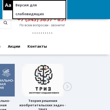
Aa
Версия для
слабовидящих
+7 (343) 3857 - 857
По всем вопросам - звоните!
в
Акции
Контакты
ально-
Теория решения
Профессиональное
нная
изобретательских задач -
ориентирование
ация
ТРИЗ