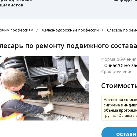
циалистов
очим профессиям
Железнодорожные профессии
Слесарь по рем
Слесарь по ремонту подвижного состав
Форма обучения
Очная/Очно-за
Срок обучения:
Стоимост
Указанная стоимо
снижена в индиви
объема программ
группы. Оставьте 
ОСТАВИ