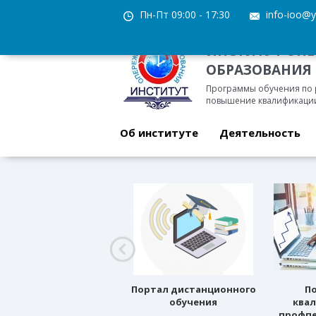
Пн-Пт 09:00 - 17:30
info-ioo@y
ИНСТИТУТ ОП
ОБРАЗОВАНИЯ
Программы обучения по
повышение квалификации
Об институте
Деятельность
Профессиональное
Портал дистанционного
П
ориентирование
обучения
ква
профпе