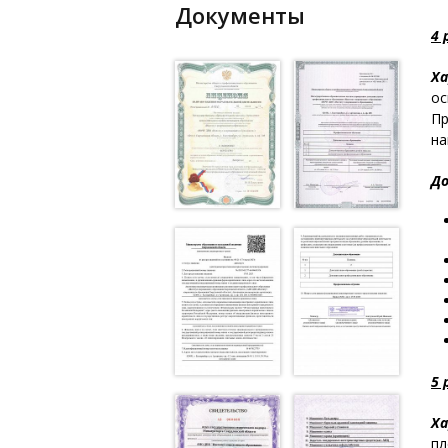
Документы
4 
Ха
ос
Пр
на
Д
5 
Ха
пл