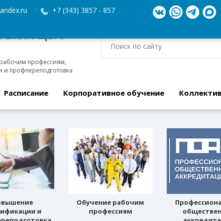
andex.ru
+7 (343) 3857 - 857
ЕРЕЖАЮЩЕГО
 рабочим профессиям,
 и профпереподготовка
Расписание
Корпоративное обучение
Коллекти
овышение
Обучение рабочим
Профессион
лификации и
профессиям
обществе
реподготовка
аккредит