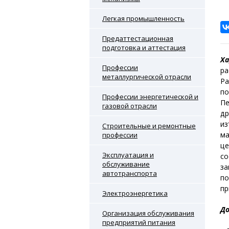
Легкая промышленность
Предаттестационная
подготовка и аттестация
Ха
Профессии
ра
металлургической отрасли
Ра
по
Профессии энергетической и
Пе
газовой отрасли
др
из
Строительные и ремонтные
ма
профессии
це
Эксплуатация и
со
обслуживание
за
автотранспорта
по
пр
Электроэнергетика
До
Организация обслуживания
предприятий питания