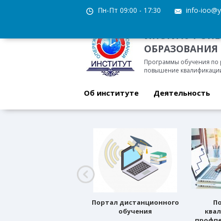
Пн-Пт 09:00 - 17:30
info-ioo@y
ИНСТИТУТ ОП
ОБРАЗОВАНИЯ
Программы обучения по
повышение квалификации
Об институте
Деятельность
Профессиональное
Портал дистанционного
П
ориентирование
обучения
ква
профпе