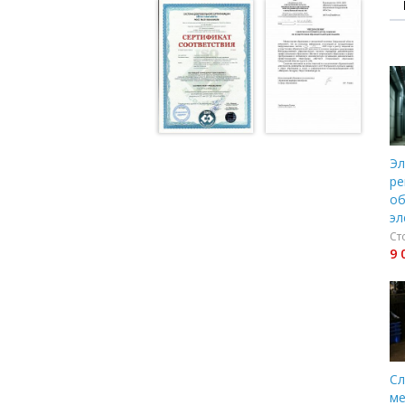
Эл
ре
об
эл
Ст
9 
Сл
ме