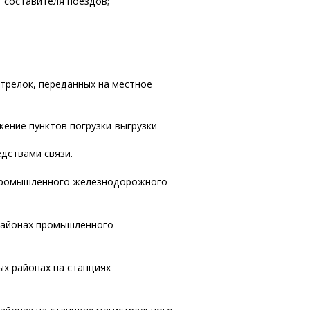
 составителя поездов;
трелок, переданных на местное
жение пунктов погрузки-выгрузки
дствами связи.
 промышленного железнодорожного
районах промышленного
х районах на станциях