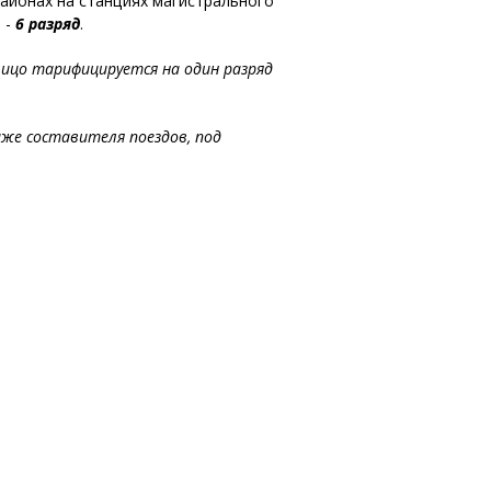
айонах на станциях магистрального
 -
6 разряд
.
лицо тарифицируется на один разряд
же составителя поездов, под