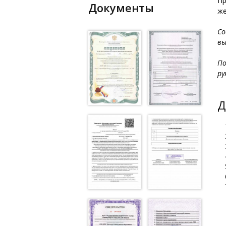
Пр
Документы
же
Со
вы
По
ру
Д