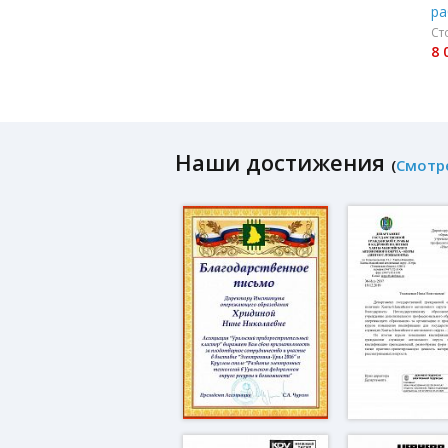
ра
Ст
8 
Наши достижения
(
Смотр