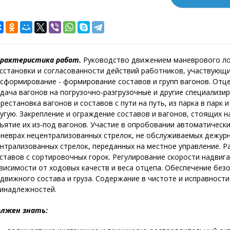
рактеристика работ.
Руководство движением маневрового ло
сстановки и согласованности действий работников, участвующи
сформирование - формирование составов и групп вагонов. Отце
дача вагонов на погрузочно-разгрузочные и другие специализиро
рестановка вагонов и составов с пути на путь, из парка в парк 
угую. Закрепление и ограждение составов и вагонов, стоящих 
ъятие их из-под вагонов. Участие в опробовании автоматическ
неврах нецентрализованных стрелок, не обслуживаемых дежурн
нтрализованных стрелок, переданных на местное управление. Р
ставов с сортировочных горок. Регулирование скорости надвига
висимости от ходовых качеств и веса отцепа. Обеспечение без
движного состава и груза. Содержание в чистоте и исправности
инадлежностей.
лжен знать: