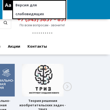
Aa
Версия для
слабовидящих
+7 (343) 3857 - 857
По всем вопросам - звоните!
в
Акции
Контакты
ально-
Теория решения
Профессиональное
нная
изобретательских задач -
ориентирование
ация
ТРИЗ