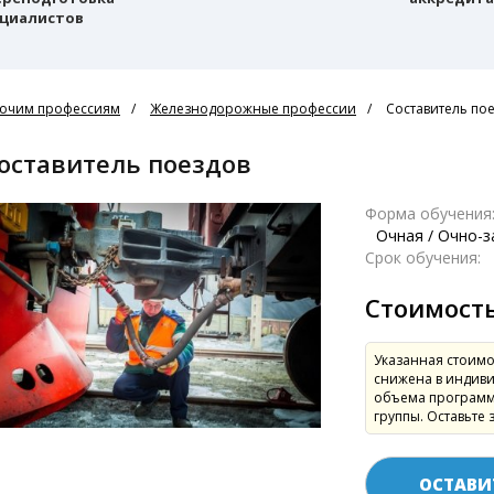
циалистов
очим профессиям
Железнодорожные профессии
Составитель по
Составитель поездов
Форма обучения
Очная / Очно-
Срок обучения:
Стоимост
Указанная стоимо
снижена в индиви
объема программ
группы. Оставьте 
ОСТАВИ